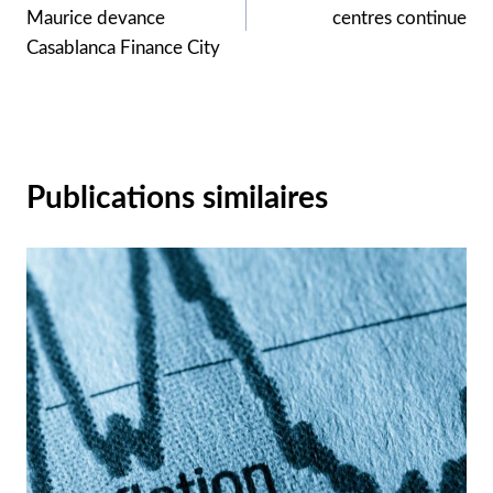
de
Maurice devance
centres continue
l’article
Casablanca Finance City
Publications similaires